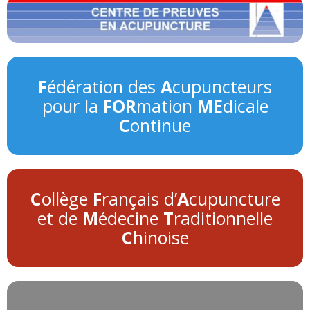
F
édération des
A
cupuncteurs
pour la
FOR
mation
ME
dicale
C
ontinue
C
ollège
F
rançais d’
A
cupuncture
et de
M
édecine
T
raditionnelle
C
hinoise