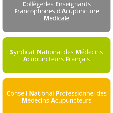
C
ollègedes
E
nseignants
F
rancophones d’
A
cupuncture
M
édicale
S
yndicat
N
ational des
M
édecins
A
cupuncteurs
F
rançais
C
onseil
N
ational
P
rofessionnel des
M
édecins
A
cupuncteurs