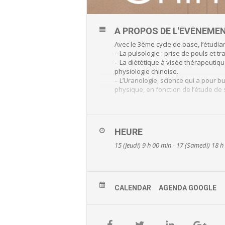
A PROPOS DE L'ÉVÉNEME
Avec le 3ème cycle de base, l’étudia
– La pulsologie : prise de pouls et 
– La diététique à visée thérapeutiq
physiologie chinoise.
– L’Uranologie, science qui a pour b
physique, en fonction de l’étude de 
La formation est animée par le Dr Ya
En savoir plus…
HEURE
15 (Jeudi) 9 h 00 min - 17 (Samedi) 18 h
CALENDAR
AGENDA GOOGLE