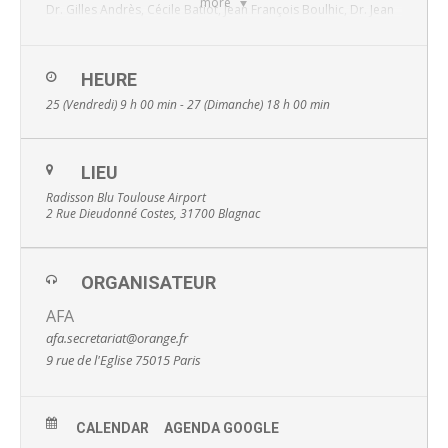
more
Dr. Gilles Andrès, Cécile Batiot, Jean François Boulhic, Dr. Jean
Pierre Dartigues, Dr. Camille Denis, Dr. Jean Marc Eyssalet, Dr.
Claude Fontaine, Thérèse Génadinos, Dr. Jean Marc Kespi,
Rachel Phillipe, Annabelle Pelletier, Nathalie Platteau, Jacques
Sermesant, Dr. Anne Raffanel, Marc Raventos, Dr. Francis
HEURE
Rouam, Karine Roulois, Dr. Clotilde Royer, Dr. Thomas
25 (Vendredi) 9 h 00 min - 27 (Dimanche) 18 h 00 min
Tombrey, Dr. Jean Louis Vicq.
Information et inscription
LIEU
Radisson Blu Toulouse Airport
2 Rue Dieudonné Costes, 31700 Blagnac
ORGANISATEUR
AFA
afa.secretariat@orange.fr
9 rue de l'Eglise 75015 Paris
CALENDAR
AGENDA GOOGLE